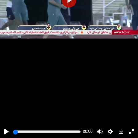
پخش
00:00
00:00